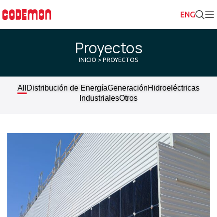
Proyectos
INICIO
> PROYECTOS
All
Distribución de Energía
Generación
Hidroeléctricas
Industriales
Otros